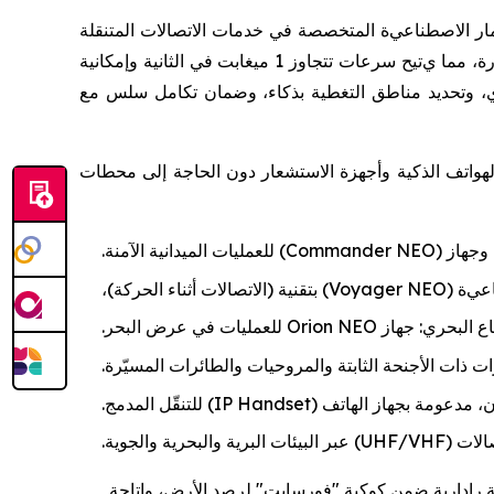
مار
الاصطناعي
ة
المتخصصة في خدمات الاتصالات المتنقلة
ة، مما ي
تيح سرعات تتجاوز 1 ميغابت في الثانية وإمكانية
ترددي، وتحديد مناطق التغطية بذكاء، وضمان تكامل سلس مع
لهواتف الذكية وأجهزة الاستشعار دون الحاجة إلى محطات
وجها
ز
(
Commander NEO
)
للعمليات الميدانية الآمنة
.
اعي
ة
(
Voyager NEO
)
بتقنية
(الاتصالات أثناء الحركة)
،
ع البحري:
جهاز
Orion NEO
للعمليات في عرض البحر
.
ات ذات الأجنحة الثابتة والمروحيات والطائرات المسيّرة
.
ن، مدعومة بجهاز الهاتف
(
IP Handset
)
للتنقّل المدمج
.
الات
(
UHF/VHF
)
عبر البيئات البرية والبحرية والجوية
.
ة رادارية ضمن كوكبة "فورسايت" لرصد الأرض، وإتاحة