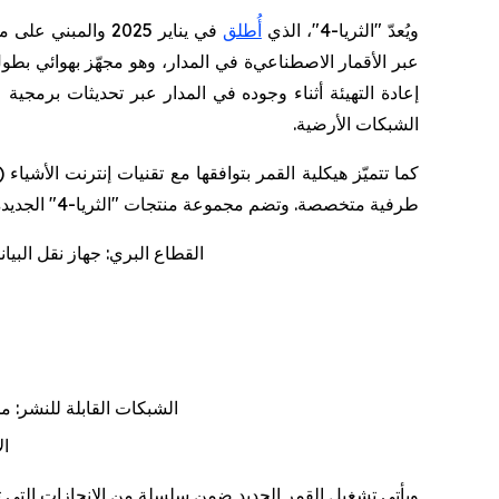
ويُعدّ "الثريا-4"، الذي
أُطلق
في يناير 2025 والمبني على منصة "إيرباص يوروستار نيو
عبر الأقمار
الاصطناعي
ة
في المدار
،
وهو مجهّز
بهوائي
بطو
إعادة التهيئة أثناء وجوده في المدار عبر تحديثات برمجية
الشبكات الأرضية
.
كما تتميّز
هيكلية
القمر بتوافقها مع تقنيات إنترنت الأشياء
)
طرفية متخصصة. وتضم مجموعة منتجات "الثريا-4" الجديدة 16 منتجاً تغطي مختلف القطاعات، من أبرزها
القطاع البري:
جهاز
نقل البيا
الشبكات القابلة للنشر: 
ال
ويأتي تشغيل القمر الجديد ضمن سلسلة من الإنجازات التي تشهدها "سبيس 42"، بما في ذلك الإط