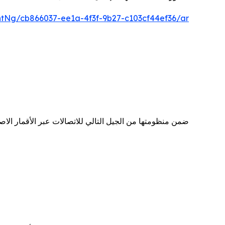
Ng/cb866037-ee1a-4f3f-9b27-c103cf44ef36/ar
ضمن منظومتها من الجيل التالي للاتصالات عبر الأقمار الاصطناعية سبيس 42 تعلن عن الإطلاق التجاري العالم