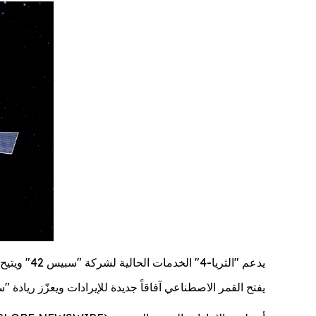
يدعم
"الثريا-4"
الخدمات الحالية
لشركة "سبيس 42"
ويتيح 16 منتجاً جديداً للعملاء الحكوميين والمؤسسات عبر ثلاث
يفتح
القمر
الاصطناعي
آفاقاً جديدة للإيرادات ويعزّز ريادة "سبيس 42" في شبكات الاتصالات 