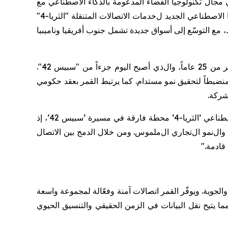
ي مجال تكنولوجيا الفضاء المدعومة بالذكاء
الاصطناعي مع
ا
الاصطناعي
الجديد ل
خدمات ا
لاتصالات المتنقلة "الثريا-4"
يقيا وآسيا الوسطى والشرق الأوسط، مع التوسّع إلى أسواق جديدة تشمل جنوب أفريقيا وناميبيا
اماً، وال
ذ
ي أصبح اليوم جزءاً من "سبيس 42".
منضبطاً لتحقيق نمو مستدام. كما يرتبط القمر بعقد حكومي
شركة
.
طناعي
’الثريا-4‘ محطة فارقة في مسيرة
’
سبيس 42
‘
، إذ
و
ال
نمو
ال
تجاري
ال
ملموس. ومن خلال الدمج بين الاتصال
قادمة."
والجوية
.
ويوفّر القمر اتصالات آمنة وفعّالة لمجموعة واسعة
مما يتيح نقل البيانات في الزمن الحقيقي والتنسيق الحيوي