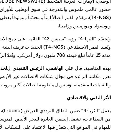
أبوظبي، الإمارات العربية المتحدة, Nov. 05, 2025 (GLOBE NEWSWIRE) --
حضور عالمي ملموس
والمُدرجة في سوق أبوظبي للأوراق 
T4-NGS
(
وبوتسوانا وموزمبيق وزامبيا.
ويُجسّد "الثريا-4" رؤية
"
سبيس 42
"
القائمة على دمج الاتص
ويُعيد
القمر
الاصطناعي
(T4-NGS)
الجديد ت
عريف
البنية ا
مدته 15 عاماً تبلغ قيمته
708
مليون دولار
أمريكي
، ويُعدّ
الر
بهذه المناسبة،
قال
علي الهاشمي
،
الرئيس التنفيذي
ل
لخدم
تعزز مكانتنا الر
ائدة
في مجال شبكات الاتصالات غير الأرضي
والتقنيات المتقدمة،
نؤسس
ل
منظومة اتصالات أكثر مرونة و
الأثر التقني
والاقتصادي
يعمل "الثريا-4" ضمن
النطاق الترددي العريض (
L-band
)
، 
من القطاعات، تشمل السفن العابرة للبحر الأبيض المتوسط
للمهام في المواقع التي يتعذّر فيها الاعتماد على الشبكات ال