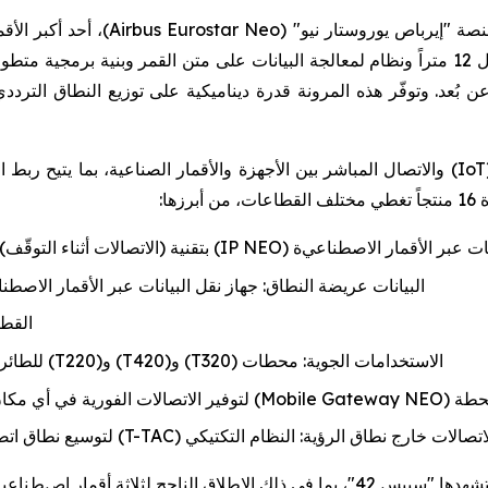
"
(Airbus Eurostar Neo)
، أحد أكبر الأق
ل
12 متراً ونظام لمعالجة البيانات على متن القمر وبنية برمجية
متطور
 عن بُعد. وتوفّر هذه المرونة قدرة ديناميكية على توزيع النطاق ال
(IoT
والاتصال المباشر
بين الأجهزة والأقمار الصناعية،
بما يتيح ربط ا
:
نات عبر الأقمار
الاصطناعي
ة
(
IP NEO
) بتقنية
(الاتصالات أثناء التوقّف)
البيانات عريضة النطاق
:
جهاز
نقل البيانات عبر الأقمار
الاصطن
القطا
الاستخدامات الجوية
: محطات
(
T320
) و(
T420
) و(
T220
)
للطائر
محطة
(
Mobile Gateway NEO
)
لتوفير الاتصالات الفورية في أي مكا
اتصالات خارج نطاق الرؤية: النظام التكتيكي
(
T-TAC
)
لتوسيع نطاق اتص
لاق الناجح لثلاثة أقمار
ا
ص
ط
ناعي