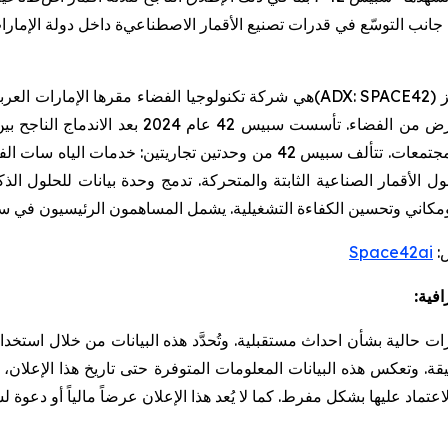
جانب التوسّع في قدرات تصنيع الأقمار
الاصطناعي
ة
داخل دولة الإمارا
(ADX: SPACE42)
هي شركة تكنولوجيا الفضاء مقرها الإمارات العربي
أرض من الفضاء
.
تأسست سبيس 42 عام 2024 بعد ا
مجتمعات
.
تتألف سبيس 42 من وحدتين تجاريتين: خدمات الياه سات الفضائية وبيانات للحلول الذكية
ل الأقمار الصناعية الثابتة والمتحركة
.
تدمج وحدة بيانات للحلول الذكي
ومكاني وتحسين الكفاءة التشغيلية
.
يشمل المساهمون الرئيسيون في سبيس 42 كل من جي42 وم
:
Space42ai
فية:
يرات حالية بشأن احداث مستقبلية
.
وتُحدَّد هذه البيانات من خلال است
قة
.
وتعكس هذه البيانات المعلومات المتوفرة حتى تاريخ هذا الإعلان، 
لاعتماد عليها بشكل مفرط
.
كما لا يُعد هذا الإعلان عرضاً مالياً أو دعوة 