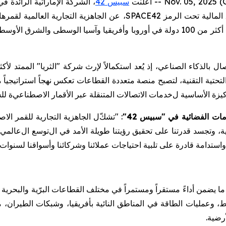
أعلنت
سبيس 42
،
الشركة الإماراتية الرائدة ف
المالية تحت الرمز
SPACE42
،
عن
الجاهزية
التجارية العالمية لقمره
). ويقدّم القمر اتصالاً آمناً ومحسّناً وموثوقاً يغطي أكثر من 100 دولة في أوروبا وأفر
ال بالذكاء
الصناعي
، إذ يُعد
استكمالاً
لإرث
شركة
"الثريا" الممتد لأكثر من 25 ع
لتحتية التقنية
، لتصبح
منصة
متعددة القطاعات تعكس نهجاً استراتيجياً 
كيزة الأساسية
ل
خدمات الاتصالات المتنقلة عبر الأقمار
الاصطناعي
ة
لل
ات الفضائية
في
"
سبيس 42
"
:
"
تشك
ل الجاهزية التجارية للقمر
الاص
ة، وتجسد قدرتنا على
تحقيق
رؤيتنا طويلة الأمد
في
ال
توسع
ال
عالمي 
استدامة قادرة على تلبية احتياجات عملائنا وشركائنا وأسواقنا لسنوات 
ما يضمن أداءً مستقراً ومستمراً في
مختلف
القطاعات
البرّية والبحرية 
، وعمليات الطاقة في المناطق النائية بأفريقيا، وشبكات
الطيران
، 
أرضية.