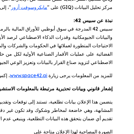
مركز تحليل البيانات
(
GIQ
)
على
"
مايكروسوفت أزور
"
،
إلى 
نبذة عن سبيس 42:
سبيس 42 المدرجة في سوق أبوظبي للأوراق المالية بالرمز
والبيانات الجيومكانية وقدرات الذكاء الاصطناعي لرصد ال
الاحتياجات المتطورة لعملائها في الحكومات والشركات وال
الفضائية على عمليات الأقمار الصناعية الأولية لكل من حلو
الاصطناعي لتزويد صناع القرار بالبيانات وتعزيز الوعي الجي
للمزيد من المعلومات يرجى زيارة
ai
.
space42
.
www
،
إكس
إشعار قانوني وبيانات تحذيرية مرتبطة بالمعلومات الاستشرا
يتضمن هذا الإعلان بيانات تطلعية، تستند إلى توقعات وتقد
المشابهة، وهي خاضعة لمخاطر وشكوك وقد تكون غير دقي
تقديم أي ضمان بتحقق هذه البيانات التطلعية، وينبغي عدم ا
الصورة المصاحبة لهذا الإعلان متاحة على