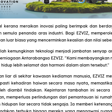
al kerana meraikan inovasi paling berimpak dan berda
 semula penanda aras industri. Bagi EZVIZ, memperole
 luar biasa yang mencerminkan keaslian dan nilai seben
lah kemungkinan teknologi menjadi jambatan senyap an
Perniagaan Antarabangsa EZVIZ. "Kami membayangkan ma
hidup lebih selamat dan harmoni dalam alam tersebut."
upan liar di sekitar kawasan kediaman manusia, EZVIZ 
pasti kehadiran haiwan secara masa nyata, memastikan
oleh diambil tindakan. Kepintaran tambahan ini seca
n, memperluas perlindungan dari pemantauan isi rumah
hidupan liar secara tidak sengaja. Ia memberi ketenan
andskap terbuka hingga mereka yang mengawasi ruang 