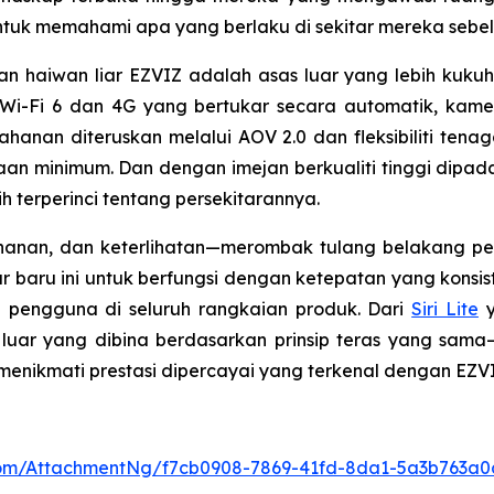
untuk memahami apa yang berlaku di sekitar mereka sebelu
haiwan liar EZVIZ adalah asas luar yang lebih kukuh 
Wi-Fi 6 dan 4G yang bertukar secara automatik, kamer
hanan diteruskan melalui AOV 2.0 dan fleksibiliti tena
an minimum. Dan dengan imejan berkualiti tinggi dipad
 terperinci tentang persekitarannya.
anan, dan keterlihatan—merombak tulang belakang pen
baru ini untuk berfungsi dengan ketepatan yang konsis
h pengguna di seluruh rangkaian produk. Dari
Siri Lite
y
 luar yang dibina berdasarkan prinsip teras yang sa
menikmati prestasi dipercayai yang terkenal dengan EZVI
om/AttachmentNg/f7cb0908-7869-41fd-8da1-5a3b763a0