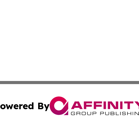
owered By
ubmit Press Release
Terms & Conditions
Copyright/DMCA