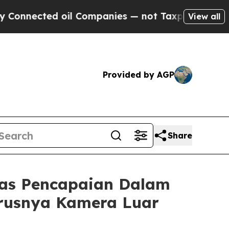
nected oil Companies — not Taxpayers — the Chanc
View all
Provided by AGP
Share
as Pencapaian Dalam
erusnya Kamera Luar