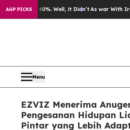
ound 40%. Well, it Didn’t
As war With Iran Drov
AGP PICKS
Menu
EZVIZ Menerima Anuger
Pengesanan Hidupan Li
Pintar yang Lebih Adap