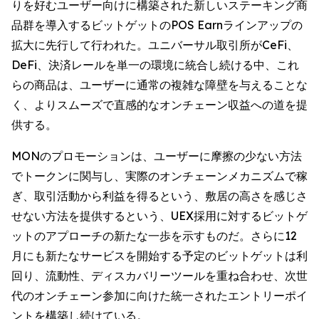
りを好むユーザー向けに構築された新しいステーキング商
品群を導入するビットゲットのPOS Earnラインアップの
拡大に先行して行われた。ユニバーサル取引所がCeFi、
DeFi、決済レールを単一の環境に統合し続ける中、これ
らの商品は、ユーザーに通常の複雑な障壁を与えることな
く、よりスムーズで直感的なオンチェーン収益への道を提
供する。
MONのプロモーションは、ユーザーに摩擦の少ない方法
でトークンに関与し、実際のオンチェーンメカニズムで稼
ぎ、取引活動から利益を得るという、敷居の高さを感じさ
せない方法を提供するという、UEX採用に対するビットゲ
ットのアプローチの新たな一歩を示すものだ。さらに12
月にも新たなサービスを開始する予定のビットゲットは利
回り、流動性、ディスカバリーツールを重ね合わせ、次世
代のオンチェーン参加に向けた統一されたエントリーポイ
ントを構築し続けている。