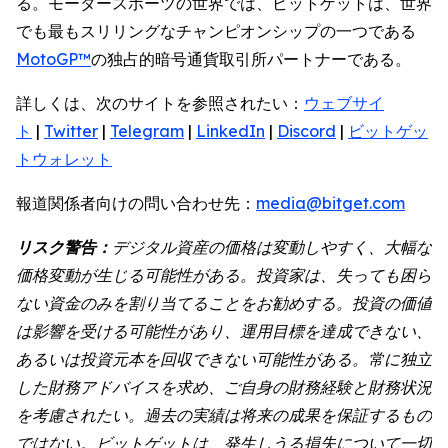
る。モータースポーツの世界では、ビットゲットは、世界
でも最もスリリングなチャンピオンシップの一つである
MotoGP™
の独占的暗号通貨取引所パートナーである。
詳しくは、次のサイトを参照されたい：
ウェブサイ
ト
|
Twitter
|
Telegram
|
LinkedIn
|
Discord
|
ビットゲッ
トウォレット
報道関係者向けの問い合わせ先：
media@bitget.com
リスク警告：
デジタル資産の価格は変動しやすく、大幅な
価格変動が生じる可能性がある。投資家は、失っても困ら
ない資金のみを割り当てることをお勧めする。投資の価値
は影響を受ける可能性があり、運用目標を達成できない、
あるいは投資元本を回収できない可能性がある。常に独立
した財務アドバイスを求め、ご自身の財務経験と財務状況
を考慮されたい。過去の実績は将来の成果を保証するもの
ではない。ビットゲットは、発生しうる損失について一切