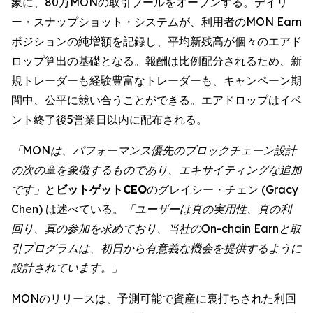
象に、80万MONの取引プールをオープンする。デイリ
ー・スナップショット・システムが、利用者のMON Earn
ポジションの純増額を記録し、平均新残高が個々のエアド
ロップ算出の基礎となる。報酬は比例配分されるため、新
規トレーダーも経験豊富なトレーダーも、キャンペーン期
間中、公平に競い合うことができる。エアドロップはイベ
ント終了後5営業日以内に配布される。
「MONは、パフォーマンス優先のブロックチェーン設計
の次の章を象徴するものであり、エキサイティングな追加
です」
と
ビットゲットCEO
のグレイシー・チェン (Gracy
Chen) は述べている。
「ユーザーは真の実用性、真の利
回り、真の参加を求めており、当社のOn-chain Earnと取
引プログラムは、初日から有意義な機会を提供するように
設計されています。」
MONのリリースは、予測可能で資産に裏打ちされた利回